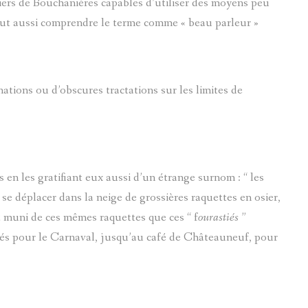
ciers de Bouchanières capables d’utiliser des moyens peu
 peut aussi comprendre le terme comme « beau parleur »
ations ou d’obscures tractations sur les limites de
en les gratifiant eux aussi d’un étrange surnom : “ les
r se déplacer dans la neige de grossières raquettes en osier,
t muni de ces mêmes raquettes que ces “ f
ourastiés
”
sés pour le Carnaval, jusqu’au café de Châteauneuf, pour