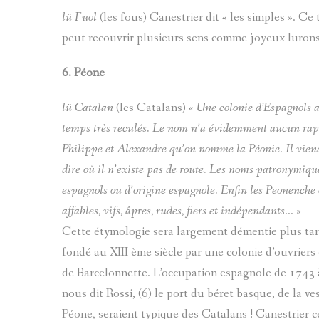
lü Fuol
(les fous) Canestrier dit « les simples ». C
peut recouvrir plusieurs sens comme joyeux lurons, 
6.
Péone
lü Catalan
(les Catalans) «
Une colonie d’Espagnols a 
temps très reculés. Le nom n’a évidemment aucun rappo
Philippe et Alexandre qu’on nomme la Péonie. Il viend
dire où il n’existe pas de route. Les noms patronymique
espagnols ou d’origine espagnole. Enfin les Peonenche on
affables, vifs, âpres, rudes, fiers et indépendants
... »
Cette étymologie sera largement démentie plus tard
fondé au XIII ème siècle par une colonie d’ouvriers
de Barcelonnette. L’occupation espagnole de 1743 à
nous dit Rossi, (6) le port du béret basque, de la 
Péone, seraient typique des Catalans ! Canestrier c