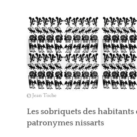
BIBLIOGRAPHIE D
PATRIMOINE DES 
CARTES
LOU LANTERNIN
CONTES ET LÉGEN
LES ARTISTES ET 
THÉMATIQUES
© Jean Toche
Les sobriquets des habitants
patronymes nissarts