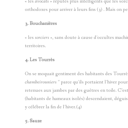
« les
avocats
» réputés plus intelligents que les sor
orthodoxes pour arriver à leurs fins (3) . Mais on
3.
Bouchanières
« les
sorciers
», sans doute à cause d’occultes machin
territoires.
4.
Les Tourrès
On se moquait gentiment des habitants des Tourrès 
chambeirouniers
” parce qu’ils portaient l’hiver pou
retenues aux jambes par des guêtres en toile. C’es
(habitants de hameaux isolés) descendaient, dégui
y célébrer la fin de l’hiver.(4)
5.
Sauze