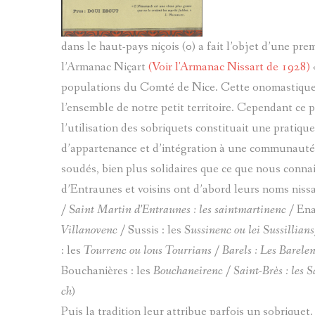
dans le haut-pays niçois (0) a fait l’objet d’une pr
l’Armanac Niçart
(Voir l'Armanac Nissart de 1928)
populations du Comté de Nice. Cette onomastique m
l’ensemble de notre petit territoire. Cependant c
l’utilisation des sobriquets constituait une pratiq
d’appartenance et d’intégration à une communauté,
soudés, bien plus solidaires que ce que nous conna
d’Entraunes et voisins ont d’abord leurs noms nissa
/ Saint Martin d’Entraunes : les
saintmartinenc
/ Ena
Villanovenc
/ Sussis : les
Sussinenc
ou lei
Sussillians
: les
Tourrenc
ou
lous Tourrians
/ Barels : Les
Barele
Bouchanières : les
Bouchaneirenc
/ Saint-Brès : les
S
ch
)
Puis la tradition leur attribue parfois un sobrique