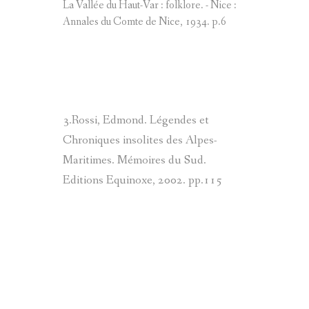
La Vallée du Haut-Var : folklore. - Nice :
CUÉBRIS : LE CHÂTEAU
Annales du Comte de Nice, 1934. p.6
GUILLAUMES : LE CHÂTEAU DE LA REINE JEANNE
GUILLAUMES : LA GARE DU TRAMWAY
GUILLAUMES : LES CAVES DU GOUVERNEUR
3.Rossi, Edmond. Légendes et
Chroniques insolites des Alpes-
L'ANCIEN REMPART
Maritimes. Mémoires du Sud.
GUILLAUMES : LES PORCHES DE GUILLAUMES
Editions Equinoxe, 2002. pp.115
GUILLAUMES : LE LAVOIR GUILLAUMES LE LIBÉRATE
GUILLAUMES : ÉGLISE SAINT-ETIENNE
GUILLAUMES : LES MAISONS DE LA PLACE VAUBAN
GUILLAUMES : LES PORTES DE LA RUE RAYMOND BÉ