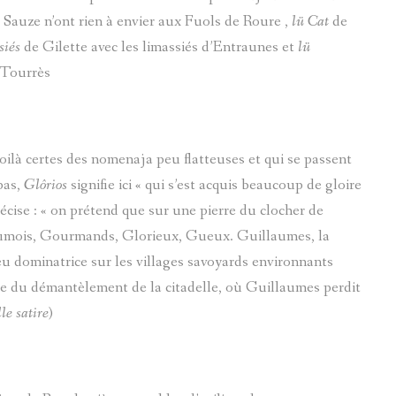
 Sauze n’ont rien à envier aux Fuols de Roure ,
lü Cat
de
siés
de Gilette avec les limassiés d’Entraunes et
lü
 Tourrès
voilà certes des nomenaja peu flatteuses et qui se passent
pas,
Glôrios
signifie ici « qui s’est acquis beaucoup de gloire
écise : « on prétend que sur une pierre du clocher de
aumois, Gourmands, Glorieux, Gueux. Guillaumes, la
u dominatrice sur les villages savoyards environnants
date du démantèlement de la citadelle, où Guillaumes perdit
le satire
)