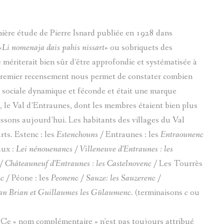
LÉCUYER JACQUES ALIAS SAPIN
emière étude de Pierre Isnard publiée en 1928 dans
TÊTES ANTHROPOMORPHIQUES
«
Li nomenaja dais pahis nissart
» ou sobriquets des
ériterait bien sûr d’être approfondie et systématisée à
UNIVERSITÉ POPULAIRE
e premier recensement nous permet de constater combien
FABRIQUE
ue sociale dynamique et féconde et était une marque
 le Val d’Entraunes, dont les membres étaient bien plus
LE VOYAGE DE CLEMENTE ROVERE DANS LE VAL D'E
issons aujourd’hui. Les habitants des villages du Val
MAURICE COLONELLI ALIAS
COLMAR
rts. Estenc : les
Estenchouns
/ Entraunes : les
Entraounenc
ux :
Lei nénouenancs
/ Villeneuve d’Entraunes : les
/ Châteauneuf d’Entraunes : les
Castelnovenc
/ Les Tourrès
nc
/ Péone : les
Peonenc
/ Sauze: les
Sauzerenc
/
an Brian
et Guillaumes les
Gülaumenc
. (terminaisons
c
ou
t. Ce « nom complémentaire » n’est pas toujours attribué