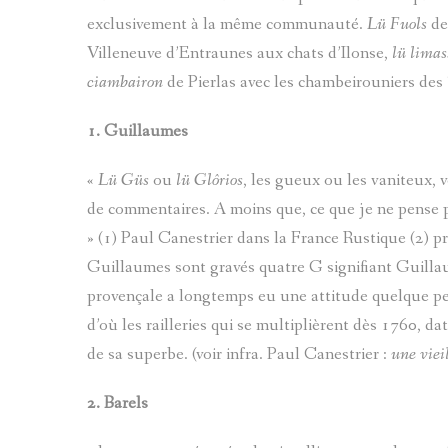
exclusivement à la même communauté.
Lü Fuols
de
Villeneuve d’Entraunes aux chats d’Ilonse,
lü limas
ciambairon
de Pierlas avec les chambeirouniers des
1.
Guillaumes
«
Lü Güs
ou
lü Glôrios
, les gueux ou les vaniteux, 
de commentaires. A moins que, ce que je ne pense 
» (1) Paul Canestrier dans la France Rustique (2) pr
Guillaumes sont gravés quatre G signifiant Guill
provençale a longtemps eu une attitude quelque pe
d’où les railleries qui se multiplièrent dès 1760, 
de sa superbe. (voir infra. Paul Canestrier :
une vieil
2.
Barels