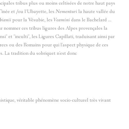
ncipales tribus plus ou moins celtisées de notre haut pays
inée et /ou l’Ubayette, les
Nementuri
la haute vallée du
MEGEVAND MARC-PIERRE
FOULAISON
LE VAL D'ENTRAUNES
GUILLAUMES
bianii
pour la Vésubie, les
Veamini
dans le Bachelard ...
MICHEL LE MONNIER
INSTITUTRICE
CHATEAUNEUF-DENTRAUN
SAINT-MARTIN-D'ENTRAUN
r nommer ces tribus ligures des Alpes provençales la
nsi" et "inculti", les Ligures Capillati, traduisant ainsi par
LE JOURNAL DE CÉSAIRE FABRE
JAMES BRIANÇON
recs ou des Romains pour qui l'aspect physique de ces
SOLANGE LANGUILLAIRE
MOULINS
s. La tradition du sobriquet n'est donc
PIERRES-GRAVEES
BRIÈRE AD.
SYLVIE PRETTE
REFUGES
MARIE-RENÉE BARRE
SIGNATURE
uistique, véritable phénomène socio-culturel très vivant
LUCARELLI JOSEPH (1893-1972)
LES TARASQUES DE VILLENEUVE D'ENTRAUNES
MACARIO PAUL
Serge Goracci
ANONYMES