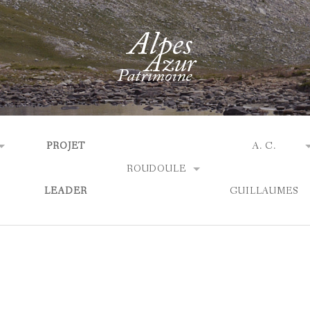
PROJET
A. C.
ROUDOULE
LEADER
GUILLAUMES
ACTUALITÉS
ACTUALITÉS
AGENDA
 ?
QUI SOMMES-N
EXPOSITIONS
LES EXPOSITIO
BIBLIOGRAPHI
TIQUES
LES SOBRIQUETS
ACCÈS & OUVERTURE
EXPOSITIONS 