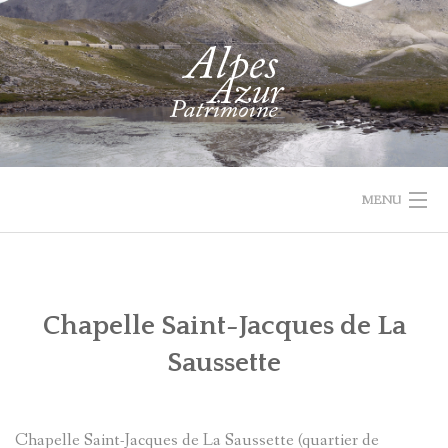
Skip
to
content
MENU
1732 VAL
PROJET
ACTUALIT
ACCUEIL
RECHERCHER
PARCOURIR
D'ENTRAUNES
LEADER
Chapelle Saint-Jacques de La
LES
QUI
Saussette
COLLECTIONS
SOMMES-
NOUS
RECHERCHE
Chapelle Saint-Jacques de La Saussette (quartier de