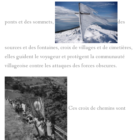
JAMES
FABRE
ponts et des sommets,
des
BRIANÇO
MOULINS
SOLANGE
sources et des fontaines, croix de villages et de cimetières,
PIERRES-
elles guident le voyageur et protègent la communauté
LANGUILL
GRAVEES
villageoise contre les attaques des forces obscures.
BRIÈRE
REFUGES
AD.
SIGNATU
Ces croix de chemins sont
SYLVIE
LES
PRETTE
TARASQU