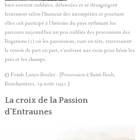
MARIE-
bien souvent oubliées, délaissées et se désagrègent
DE
lentement selon l’humeur des intempéries et pourtant
RENÉE
VILLENE
elles ont participé à l’histoire du pays rythmant les
BARRE
parcours aujourd'hui un peu oubliés des processions des
D'ENTRA
Rogations (1) où les paroissiens, curé en tête, traversaient
LUCARELL
Serg
le terroir de part en part, s’arrêtant aux croix pour bénir les
Goracci
prés et les champs.
JOSEPH
© Fonds Lance-Boulet - [Procession à Saint-Roch,
(1893-
LÉCUYER
Bouchanières, 19 août 1951.]
1972)
JACQUES
La croix de la Passion
ALIAS
d’Entraunes
MACARIO
SAPIN
PAUL