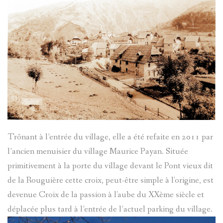
TÊTES
ANONYME
ANTHROP
UNIVERSI
POPULAIR
FABRIQU
Trônant à l’entrée du village, elle a été refaite en 2011 par
LE
l’ancien menuisier du village Maurice Payan. Située
VOYAGE
primitivement à la porte du village devant le Pont vieux dit
de la Rouguière cette croix, peut-être simple à l'origine, est
DE
devenue Croix de la passion à l'aube du XXème siècle et
CLEMENT
déplacée plus tard à l’entrée de l’actuel parking du village.