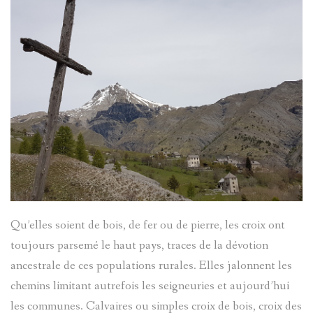
TOCHE
D'ENTRA
DE
LA
ENTRAUN
PASSION
ANDRÉ
CHATEAU
SINET
D-
CHATEAU
EXORCIS
ENTRAUN
DENTRAU
MEGEVAN
FOULAIS
MARC-
LE
GUILLAU
INSTITUT
PIERRE
VAL
SAINT-
LE
D'ENTRA
Qu’elles soient de bois, de fer ou de pierre, les croix ont
MICHEL
MARTIN-
JOURNAL
toujours parsemé le haut pays, traces de la dévotion
LE
CHATEAU
D'ENTRA
ancestrale de ces populations rurales. Elles jalonnent les
DE
chemins limitant autrefois les seigneuries et aujourd’hui
MONNIER
DENTRAU
CÉSAIRE
les communes. Calvaires ou simples croix de bois, croix des