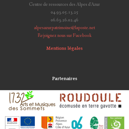
Centre de ressources des Alpes d'Azur
04.93.05.13.25
06.63.26.02.46
alpesazurpatrimoine@laposte.net
Rejoignez nous sur Facebook
Mentions légales
Partenaires
Alpes Azur Patrimoine
Réalisé avec
Grav
et
CollectiveAccess
en 2018 par
Idéesculture