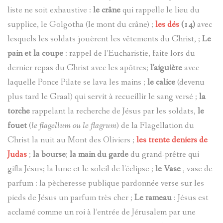
liste ne soit exhaustive :
le crâne
qui rappelle le lieu du
supplice, le Golgotha (le mont du crâne) ;
les dés
(14)
avec
lesquels les soldats jouèrent les vêtements du Christ, ;
Le
pain et la coupe
: rappel de l’Eucharistie, faite lors du
dernier repas du Christ avec les apôtres;
l'aiguière
avec
laquelle Ponce Pilate se lava les mains ;
le calice
(devenu
plus tard le Graal) qui servit à recueillir le sang versé ;
la
torche
rappelant la recherche de Jésus par les soldats,
le
fouet
(
le flagellum ou le flagrum
) de la Flagellation du
Christ la nuit au Mont des Oliviers ;
les trente deniers de
Judas
;
la bourse
;
la main du garde
du grand-prêtre qui
gifla Jésus; la lune et le soleil de l'éclipse ;
le Vase
, vase de
parfum : la pècheresse publique pardonnée verse sur les
pieds de Jésus un parfum très cher ;
Le rameau
: Jésus est
acclamé comme un roi à l’entrée de Jérusalem par une