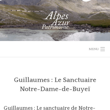
Skip
to
content
MENU
1732 VAL
PROJET
ACTUALIT
ACCUEIL
RECHERCHER
PARCOURIR
D'ENTRAUNES
LEADER
Guillaumes : Le Sanctuaire
LES
QUI
Notre-Dame-de-Buyeï
COLLECTIONS
SOMMES-
NOUS
RECHERCHE
Guillaumes : Le sanctuaire de Notre-