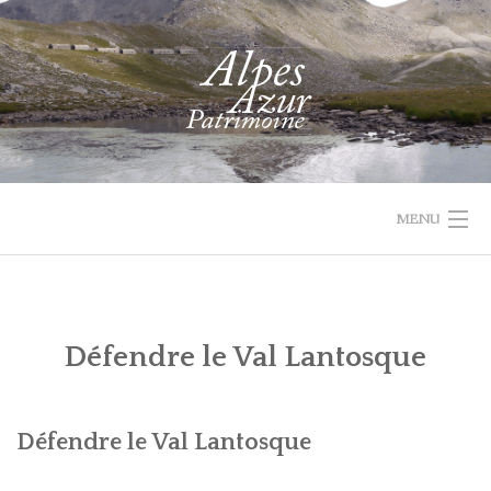
Skip
to
content
MENU
1732 VAL
PROJET
ACTUALIT
ACCUEIL
RECHERCHER
PARCOURIR
D'ENTRAUNES
LEADER
Défendre le Val Lantosque
LES
QUI
COLLECTIONS
SOMMES-
Défendre le Val Lantosque
NOUS
RECHERCHE