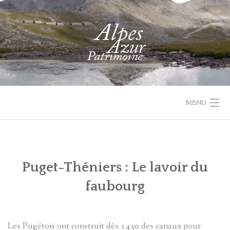
Skip
to
content
MENU
1732 VAL
PROJET
ACTUALIT
ACCUEIL
RECHERCHER
PARCOURIR
D'ENTRAUNES
LEADER
Puget-Théniers : Le lavoir du
LES
QUI
faubourg
COLLECTIONS
SOMMES-
NOUS
RECHERCHE
Les Pugétois ont construit dès 1430 des canaux pour