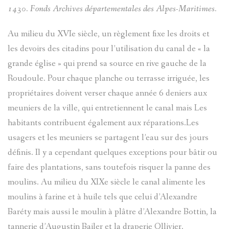
1430. Fonds Archives départementales des Alpes-Maritimes.
CARTES
VISITES
PLANS
D'ENTRA
CHÂTEAU
Au milieu du XVIe siècle, un règlement fixe les droits et
PASTORAL
les devoirs des citadins pour l’utilisation du canal de « la
LOU
D`ENTRA
CADASTR
VILLENE
grande église » qui prend sa source en rive gauche de la
DANS
LANTERN
D'ENTRA
Roudoule. Pour chaque planche ou terrasse irriguée, les
HAMEAU
LE
propriétaires doivent verser chaque année 6 deniers aux
meuniers de la ville, qui entretiennent le canal mais Les
CONTES
PÉRIPHÉR
CHÂTEAU
VAL
habitants contribuent également aux réparations.Les
ET
D'ENTRA
usagers et les meuniers se partagent l’eau sur des jours
D'ENTRA
définis. Il y a cependant quelques exceptions pour bâtir ou
LÉGENDE
BANTE
faire des plantations, sans toutefois risquer la panne des
PATRIMOI
DU
moulins. Au milieu du XIXe siècle le canal alimente les
ARCHITE
LES
moulins à farine et à huile tels que celui d’Alexandre
VAL
Baréty mais aussi le moulin à plâtre d’Alexandre Bottin, la
MILITAIR
TOURRÈS
D'ENTRA
tannerie d’Augustin Bailer et la draperie Ollivier.