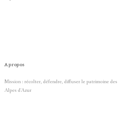
JAMES
DE
BRIANÇO
CÉSAIRE
FABRE
SOLANGE
LANGUILL
MOULINS
A propos
BRIÈRE
PIERRES-
Mission : récolter, défendre, diffuser le patrimoine des
AD.
GRAVEES
Alpes d'Azur
SYLVIE
REFUGES
PRETTE
SIGNATU