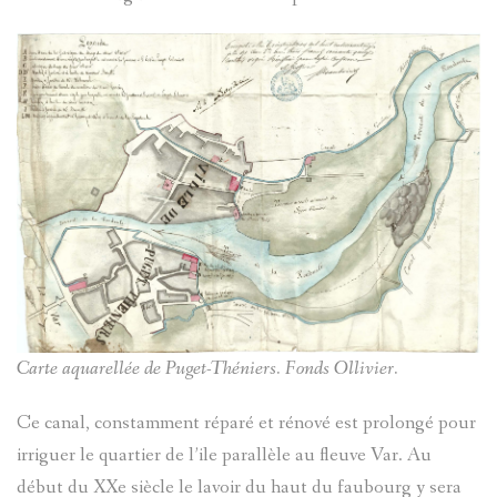
(PAGE
PATRIMOI
LES
ALEXIS
EN
CIVIL
ARTISTES
MOSSA
CONSTRU
ET
GÉNÉALO
GUSTAV-
LE
EVÈNEME
ADOLF
ENTRAUN
VAL
ET
MOSSA
SAINT-
D`ENTRA
FAITS
JEAN
MARTIN-
Carte aquarellée de Puget-Théniers. Fonds Ollivier.
THÉMATI
DIVERS
BENITIER
TOCHE
D'ENTRA
Ce canal, constamment réparé et rénové est prolongé pour
ARCHIVE
BLOCKHA
VILLENEU
irriguer le quartier de l’ile parallèle au fleuve Var. Au
SUZANNE
VILLENEU
début du XXe siècle le lavoir du haut du faubourg y sera
D'ENTRA