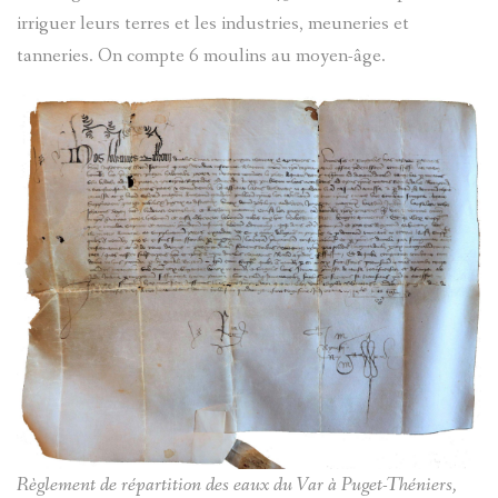
irriguer leurs terres et les industries, meuneries et
?
AVANCÉE
tanneries. On compte 6 moulins au moyen-âge.
ASPECTS
LES
LINGUIST
SOBRIQU
BIBLIOGR
LE
ENTRAUN
DES
PARLER
SAINT-
ENTRAUN
D'ENTRA
MARTIN-
:
PATRIMOI
D'ENTRA
PATRIMOI
ENTRAUN
L'
ENTROU
DES
ARCHITE
VILLENEU
SAINT-
ENTRAUN
TOPONYM
RELIGIEU
TOPOGRA
Règlement de répartition des eaux du Var à Puget-Théniers,
D`ENTRA
MARTIN