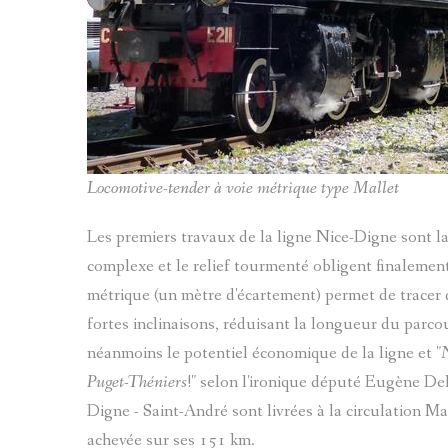
Locomotive-tender à voie métrique type Mallet
Les premiers travaux de la ligne Nice-Digne sont l
complexe et le relief tourmenté obligent finalement
métrique (un mètre d'écartement) permet de tracer 
fortes inclinaisons, réduisant la longueur du parcou
néanmoins le potentiel économique de la ligne et "
N
Puget-Théniers
!" selon l'ironique député Eugène Del
Digne - Saint-André sont livrées à la circulation Ma
achevée sur ses 151 km.