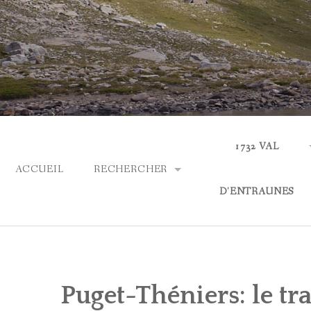
Skip
to
content
1732 VAL
ACCUEIL
RECHERCHER
D'ENTRAUNES
PARCOURIR LES COLLECTIONS
ACTUALITÉS
RECHERCHE AVANCÉE
QUI SOMMES-NOUS
Puget-Théniers: le tr
ASPECTS LINGUIS