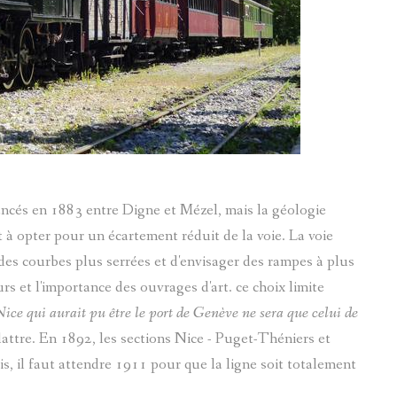
MEGEVAND MARC-PIERRE
FOULAISON
LE VAL D'ENTRAUNES
GUILLAUMES
MICHEL LE MONNIER
INSTITUTRICE
CHATEAUNEUF-DENTRAUN
SAINT-MARTIN-D'ENTRAUN
LE JOURNAL DE CÉSAIRE FABRE
JAMES BRIANÇON
SOLANGE LANGUILLAIRE
MOULINS
PIERRES-GRAVEES
BRIÈRE AD.
ancés en 1883 entre Digne et Mézel, mais la géologie
SYLVIE PRETTE
REFUGES
 à opter pour un écartement réduit de la voie. La voie
MARIE-RENÉE BARRE
SIGNATURE
des courbes plus serrées et d'envisager des rampes à plus
rs et l'importance des ouvrages d'art. ce choix limite
LUCARELLI JOSEPH (1893-1972)
LES TARASQUES DE VILLENEUVE D'ENTRAUNES
ice qui aurait pu être le port de Genève ne sera que celui de
attre. En 1892, les sections Nice - Puget-Théniers et
MACARIO PAUL
Serge Goracci
is, il faut attendre 1911 pour que la ligne soit totalement
ANONYMES