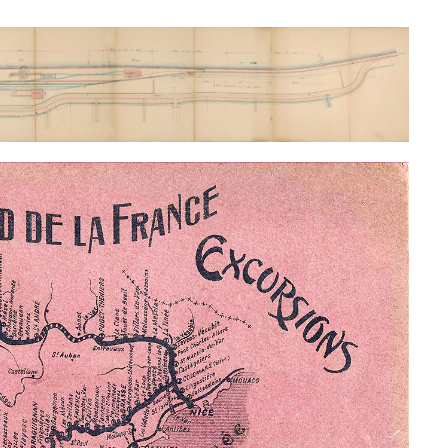
LÉCUYER JACQUES ALIAS SAPIN
TÊTES ANTHROPOMORPHIQUES
UNIVERSITÉ POPULAIRE
FABRIQUE
LE VOYAGE DE CLEMENTE ROVERE DANS LE VAL D'E
MAURICE COLONELLI ALIAS
COLMAR