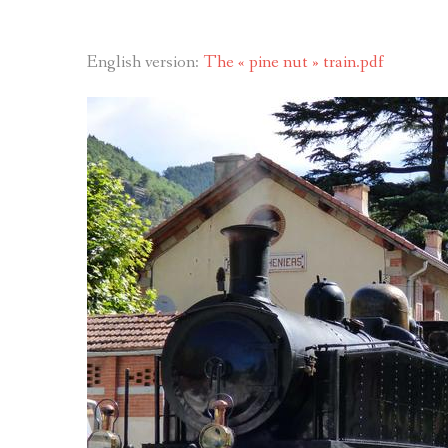
BIBLIOGRAPHIE D
English version:
The « pine nut » train.pdf
PATRIMOINE DES 
CARTES
LOU LANTERNIN
CONTES ET LÉGEN
LES ARTISTES ET 
THÉMATIQUES