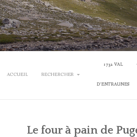
Skip
to
content
1732 VAL
ACCUEIL
RECHERCHER
D'ENTRAUNES
PARCOURIR LES COLLECTIONS
ACTUALITÉS
RECHERCHE AVANCÉE
QUI SOMMES-NOUS
Le four à pain de Pug
ASPECTS LINGUIS