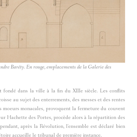
MEGEVAND MARC-PIERRE
FOULAISON
LE VAL D'ENTRAUNES
GUILLAUMES
MICHEL LE MONNIER
INSTITUTRICE
CHATEAUNEUF-DENTRAUN
SAINT-MARTIN-D'ENTRAUN
LE JOURNAL DE CÉSAIRE FABRE
JAMES BRIANÇON
SOLANGE LANGUILLAIRE
MOULINS
PIERRES-GRAVEES
BRIÈRE AD.
xandre Baréty. En rouge, emplacements de la Galerie des
SYLVIE PRETTE
REFUGES
MARIE-RENÉE BARRE
SIGNATURE
ondé dans la ville à la fin du XIIIe siècle. Les conflits
aroisse au sujet des enterrements, des messes et des rentes
LUCARELLI JOSEPH (1893-1972)
LES TARASQUES DE VILLENEUVE D'ENTRAUNES
des moeurs monacales, provoquent la fermeture du couvent
r Hachette des Portes, procède alors à la répartition des
MACARIO PAUL
Serge Goracci
Cependant, après la Révolution, l'ensemble est déclaré bien
ANONYMES
toire accueille le tribunal de première instance.