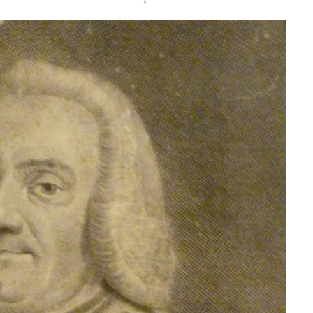
LÉCUYER JACQUES ALIAS SAPIN
TÊTES ANTHROPOMORPHIQUES
UNIVERSITÉ POPULAIRE
FABRIQUE
LE VOYAGE DE CLEMENTE ROVERE DANS LE VAL D'E
MAURICE COLONELLI ALIAS
COLMAR