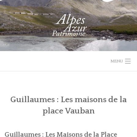
Skip
to
content
MENU
1732 VAL
PROJET
ACTUALIT
ACCUEIL
RECHERCHER
PARCOURIR
D'ENTRAUNES
LEADER
Guillaumes : Les maisons de la
LES
QUI
place Vauban
COLLECTIONS
SOMMES-
NOUS
RECHERCHE
Guillaumes : Les Maisons de la Place