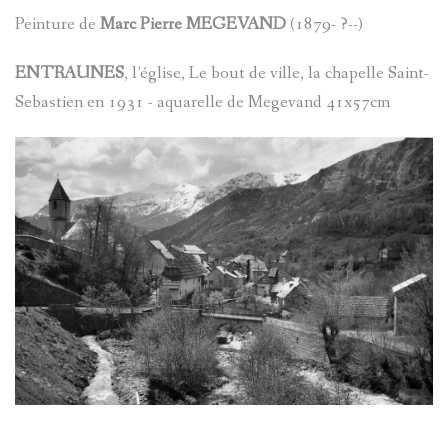
?
Peinture de
Marc Pierre MEGEVAND
(1879- ?--)
AVANCÉE
ENTRAUNES
, l’église, Le bout de ville, la chapelle Saint-
ASPECTS
LES
Sebastien en 1931 - aquarelle de Megevand 41x57cm
LINGUIST
SOBRIQU
BIBLIOGR
LE
ENTRAUN
DES
PARLER
SAINT-
ENTRAUN
D'ENTRA
MARTIN-
:
PATRIMOI
D'ENTRA
PATRIMOI
ENTRAUN
L'
ENTROU
DES
ARCHITE
VILLENEU
SAINT-
ENTRAUN
TOPONYM
RELIGIEU
TOPOGRA
D`ENTRA
MARTIN